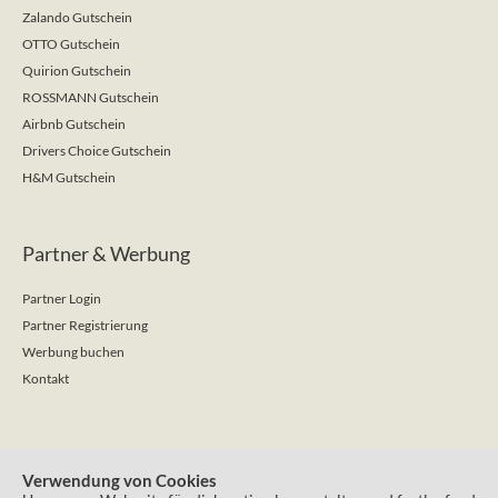
Zalando Gutschein
OTTO Gutschein
Quirion Gutschein
ROSSMANN Gutschein
Airbnb Gutschein
Drivers Choice Gutschein
H&M Gutschein
Partner & Werbung
Partner Login
Partner Registrierung
Werbung buchen
Kontakt
Kontakt und Service
Verwendung von Cookies
Christian Hamm