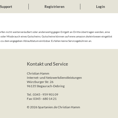
Support
Registrieren
Login
fen nicht weiterveräußert oder anderweitig gegen Entgelt an Dritte übertragen werden, eine
ung oder Missbrauch eines Gutscheins. Gutscheine können auf www.amazon.de/einloesen eingelöst
zu dem angegeben Ablaufdatum einlösbar. Es fallen keine Servicegebühren an.
Kontakt und Service
Christian Hamm
Internet- und Netzwerkdienstleistungen
Würzburger Str. 26
96135 Stegaurach-Debring
Tel.: 0345 - 959 901 09
Fax: 0345 - 680 14 21
© 2026 Spartanien.de Christian Hamm