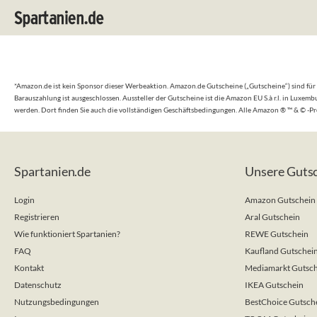
*Amazon.de ist kein Sponsor dieser Werbeaktion. Amazon.de Gutscheine („Gutscheine“) sind für
Barauszahlung ist ausgeschlossen. Aussteller der Gutscheine ist die Amazon EU S.à r.l. in Lux
werden. Dort finden Sie auch die vollständigen Geschäftsbedingungen. Alle Amazon ® ™ & © -P
Spartanien.de
Unsere Guts
Login
Amazon Gutschein
Registrieren
Aral Gutschein
Wie funktioniert Spartanien?
REWE Gutschein
FAQ
Kaufland Gutschei
Kontakt
Mediamarkt Gutsch
Datenschutz
IKEA Gutschein
Nutzungsbedingungen
BestChoice Gutsch