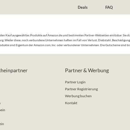
Deals
FAQ
 den Kauf ausgewählter Produkte auf Amazon.de und bestimmten Partner-Webseiten einlösbar. Sie dür
emburg. Weder diese, noch verbundene Unternehmen haften im Fall von Verlust, Diebstahl, Beschädig
rodukte sind Eigentum der Amazon.com, Inc. oder verbundener Unternehmen. Die Gutscheine sind bis 
cheinpartner
Partner & Werbung
Partner Login
Partner Registrierung
Werbung buchen
n
Kontakt
ein
ein