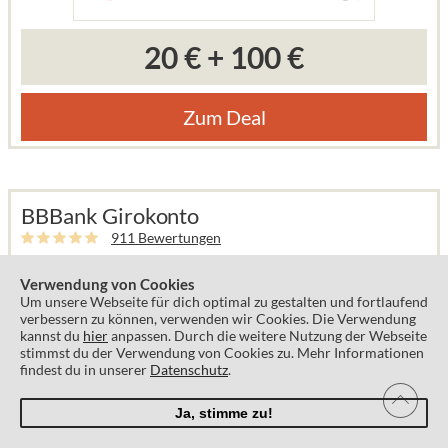
20 €
+
100 €
Zum Deal
BBBank Girokonto
911 Bewertungen
Sichere dir 25 EUR Prämie + 50 EUR Startguthaben allein für die
Verwendung von Cookies
Kontoeröffnung bei der BBBank – ganz ohne Bedingungen!
Um unsere Webseite für dich optimal zu gestalten und fortlaufend
verbessern zu können, verwenden wir Cookies. Die Verwendung
kannst du
hier
anpassen. Durch die weitere Nutzung der Webseite
stimmst du der Verwendung von Cookies zu. Mehr Informationen
findest du in unserer
Datenschutz
.
Ja, stimme zu!